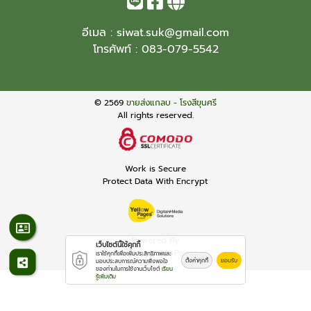
อีเมล :
siwat.suk@gmail.com
โทรศัพท์ :
083-079-5542
© 2569
ขายส่งแกลบ - โรงสีขุนศรี
All rights reserved.
Work is Secure
Protect Data With Encrypt
Powered By
เว็บไซต์นี้ใช้คุกกี้
Thailand YellowPages
เราใช้คุกกี้เพื่อเพิ่มประสิทธิภาพและ
ตั้งค่าคุกกี้
ยอมรับ
มอบประสบการณ์ความพึงพอใจ
ของท่านในการใช้งานเว็บไซต์
เรียน
รู้เพิ่มเติม