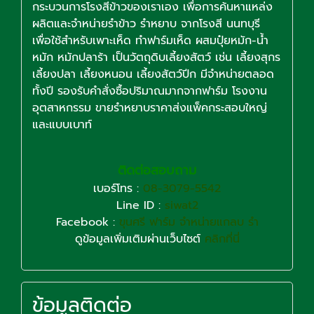
กระบวนการโรงสีข้าวของเราเอง เพื่อการค้นหาแหล่ง
ผลิตและจำหน่ายรำข้าว รำหยาบ จากโรงสี นนทบุรี
เพื่อใช้สำหรับเพาะเห็ด ทำฟาร์มเห็ด ผสมปุ๋ยหมัก-น้ำ
หมัก หมักปลาร้า เป็นวัตถุดิบเลี้ยงสัตว์ เช่น เลี้ยงสุกร
เลี้ยงปลา เลี้ยงหนอน เลี้ยงสัตว์ปีก มีจำหน่ายตลอด
ทั้งปี รองรับคำสั่งซื้อปริมาณมากจากฟาร์ม โรงงาน
อุตสาหกรรม ขายรำหยาบราคาส่งแพ็คกระสอบใหญ่
และแบบเบาท์
ติดต่อสอบถาม
เบอร์โทร :
08-3079-5542
Line ID :
siwat2
Facebook :
ขุนศรี ฟาร์ม จำหน่ายแกลบ รำ
ดูข้อมูลเพิ่มเติมผ่านเว็บไซต์
คลิกที่นี่
ข้อมูลติดต่อ